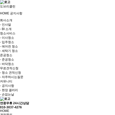
도브리클린
HOME
공지사항
회사소개
- 인사말
- BI 소개
청소서비스
- 이사청소
- 입주청소
- 에어컨 청소
- 세탁기 청소
준공청소
- 준공청소
- 바닥청소
무료견적신청
- 청소 견적신청
- 자주하시는질문
커뮤니티
- 공지사항
- 현장 갤러리
- 손없는날
연중무휴 24시간상담
010-3037-4276
HOME
견적문의