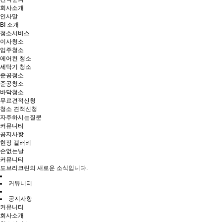
회사소개
인사말
BI 소개
청소서비스
이사청소
입주청소
에어컨 청소
세탁기 청소
준공청소
준공청소
바닥청소
무료견적신청
청소 견적신청
자주하시는질문
커뮤니티
공지사항
현장 갤러리
손없는날
커뮤니티
도브리크린의 새로운 소식입니다.
커뮤니티
공지사항
커뮤니티
회사소개