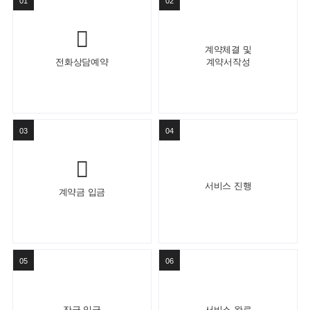
01
02
계약체결 및
전화상담예약
계약서작성
03
04
서비스 진행
계약금 입금
05
06
잔금 입금
서비스 완료