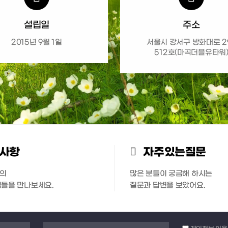
설립일
주소
2015년 9월 1일
서울시 강서구 방화대로 2
512호(마곡더블유타워
사항
자주있는질문
의
많은 분들이 궁금해 하시는
식들을 만나보세요.
질문과 답변을 보았어요.