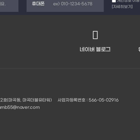
개인정보 이용
휴대폰
[자세히보기]
네이버 블로그
512호(마곡동, 마곡더블유타워)
사업자등록번호 : 566-05-02916
umb55@naver.com