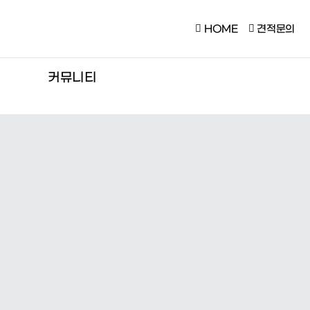
HOME
견적문의
커뮤니티
공지사항
현장 갤러리
손없는날